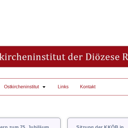
Ostkircheninstitut
Links
Kontakt
iern zum 75. Jubiläum
Sitzung der KKÖB in