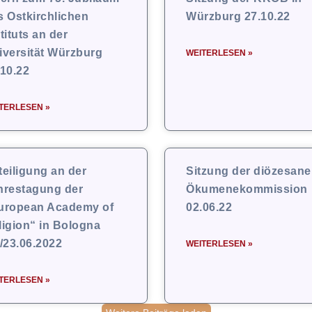
s Ostkirchlichen
Würzburg 27.10.22
tituts an der
iversität Würzburg
WEITERLESEN »
.10.22
TERLESEN »
teiligung an der
Sitzung der diözesan
hrestagung der
Ökumenekommission
uropean Academy of
02.06.22
ligion“ in Bologna
./23.06.2022
WEITERLESEN »
TERLESEN »