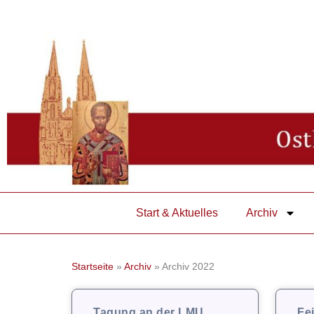
Zum
Inhalt
springen
Start & Aktuelles
Archiv
Startseite
»
Archiv
»
Archiv 2022
Tagung an der LMU
Fe