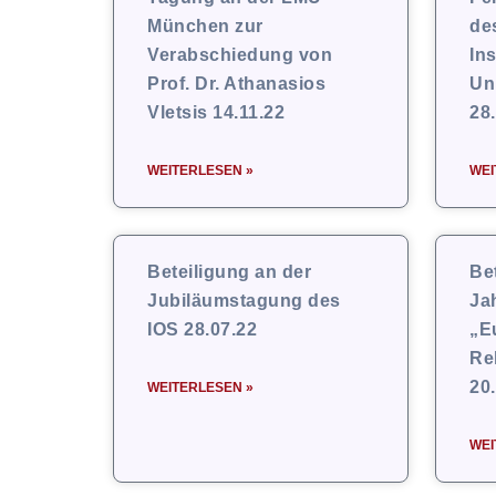
München zur
de
Verabschiedung von
Ins
Prof. Dr. Athanasios
Un
Vletsis 14.11.22
28
WEITERLESEN »
WEI
Beteiligung an der
Be
Jubiläumstagung des
Ja
IOS 28.07.22
„E
Re
20
WEITERLESEN »
WEI