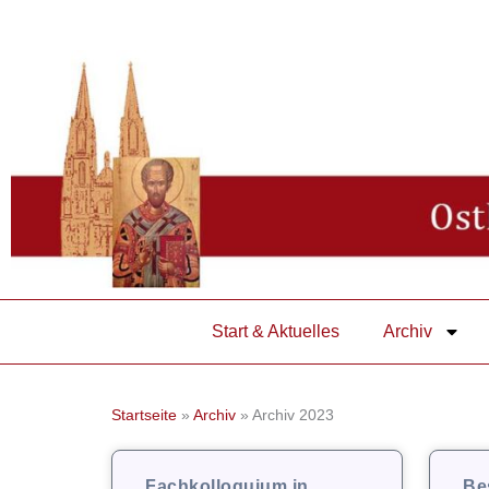
Zum
Inhalt
springen
Start & Aktuelles
Archiv
Startseite
»
Archiv
»
Archiv 2023
Fachkolloquium in
Be