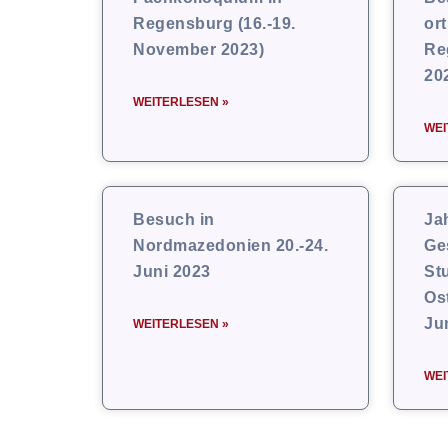
Regensburg (16.-19.
or
November 2023)
Re
20
WEITERLESEN »
WEI
Besuch in
Ja
Nordmazedonien 20.-24.
Ge
Juni 2023
St
Os
Ju
WEITERLESEN »
WEI