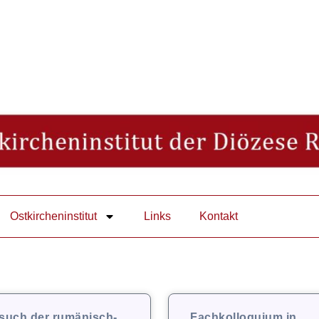
Ostkircheninstitut
Links
Kontakt
such der rumänisch-
Fachkolloquium in