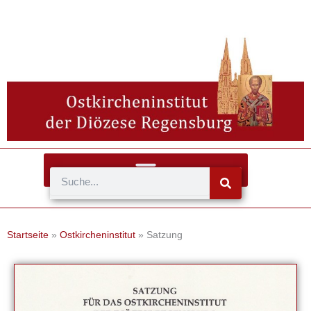
Zum
Inhalt
springen
Suche
Startseite
»
Ostkircheninstitut
»
Satzung