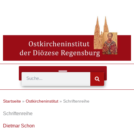
Zum
Inhalt
springen
Suche
Startseite
»
Ostkircheninstitut
»
Schriftenreihe
Schriftenreihe
Dietmar Schon